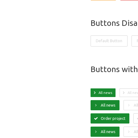
Buttons Disa
Default Button
Buttons with
All news
All ne
All news
Al
Order project
All news
Al