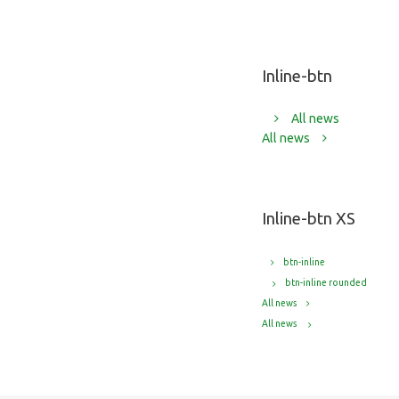
Inline-btn
All news
All news
Inline-btn XS
btn-inline
btn-inline rounded
All news
All news