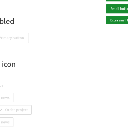
Small butt
bled
Extra small
Primary button
 icon
ws
l news
Order project
l news