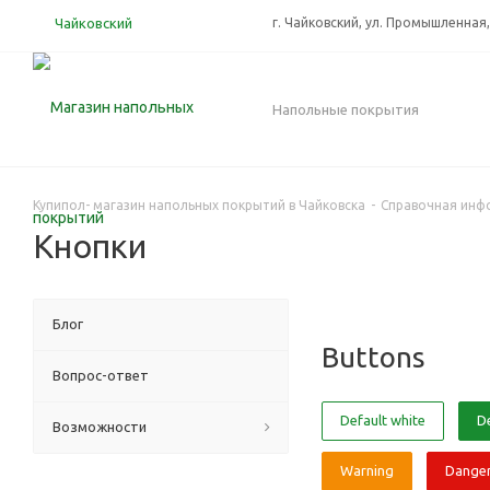
Чайковский
г. Чайковский, ул. Промышленная,
Напольные покрытия
Купипол- магазин напольных покрытий в Чайковска
-
Справочная инф
Кнопки
Блог
Buttons
Вопрос-ответ
Default white
D
Возможности
Warning
Dange