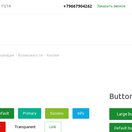
+79667904262
 11/14
Заказать звонок
ормация
-
Возможности
-
Кнопки
Button
efault
Primary
Success
Info
Large b
r
Transparent
Link
Default b