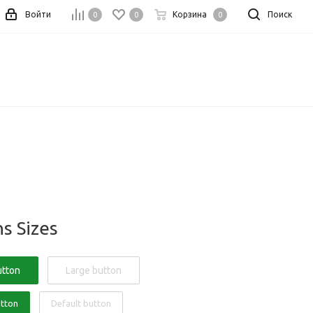
Войти
Корзина
Поиск
0
0
0
s Sizes
utton
Large button
utton
Default button