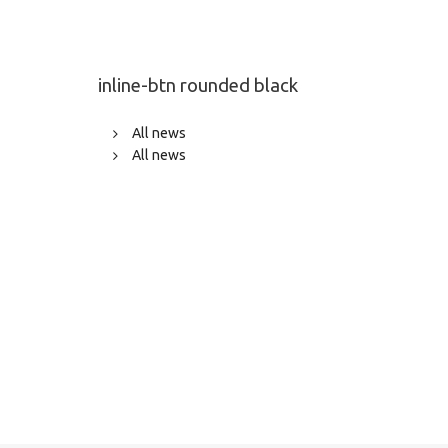
inline-btn rounded black
All news
All news